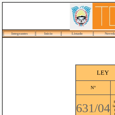
Integrantes
Inicio
Listado
Noved
LEY
N°
631/04
l