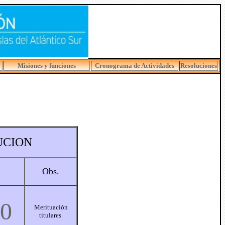
Misiones y funciones
Cronograma de Actividades
Resoluciones
UC
ION
Obs.
00
Merituación
titulares