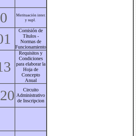
00
Merituación inter.
y supl.
Comisión de
01
Títulos -
Normas de
Funcionamiento
Requisitos y
Condiciones
13
para elaborar la
Hoja de
Concepto
Anual
020
Circuito
Administrativo
de Inscripcion