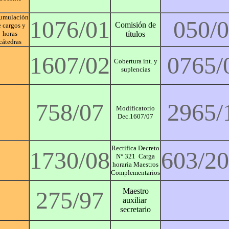
umulación
1076/01
050/
Comisión de
e cargos y
horas
títulos
cátedras
1607/02
0765/
Cobertura int. y
suplencias
758/07
2965/
Modificatorio
Dec.1607/07
Rectifica Decreto
1730/08
603/2
N° 321 Carga
horaria Maestros
Complementarios
275/97
Maestro
auxiliar
secretario