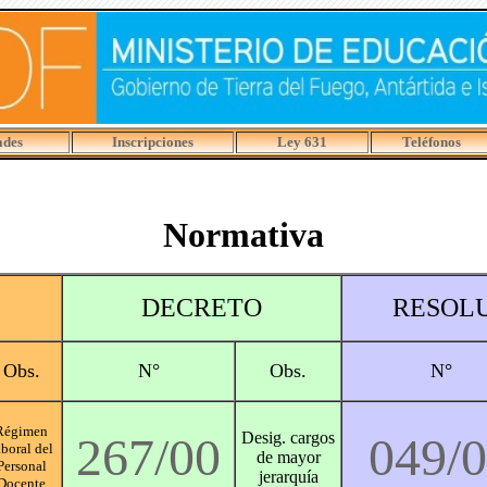
ades
Inscripciones
Ley 631
Teléfonos
Normativa
DECRETO
RESOL
Obs.
N°
Obs.
N°
Régimen
267/00
Desig. cargos
049/
aboral del
de mayor
Personal
jerarquía
Docente