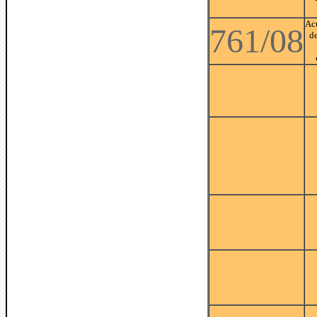
Ac
761/08
d